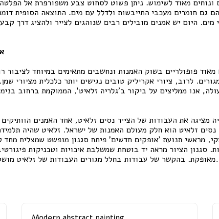
 ונוחים מאוד לשימוש. ניתן פשוט לסחוט צבע משפורפרת אל הפלטה ו
הם גם חומרים מעכבי התייבשות ולדלל עם מים. התוצאה הסופית דומה
 מים. היום יש אמנים מובילים רבים שנוהגים לצייר ולהציג דרך קבע
אמ
ם מאוד פופולריים בשוק האמנות ונחשבים מתאימים במיוחד לציבור ר
ורים. לרוב, ציורי אקריליק טובים נגישים יותר כלכלית מציורי שמן.
 מציגה את העבודות של הצייר נסים זלאיט, אחד האמנים הוותיקים 
נסים זלאיט הוא חלק מעולם האמנות של ישראל. זלאיט שהיה תלמידם
קי, מראשי תנועת 'אופקים חדשים' פיתח סגנון מופשט שמצליח מחד ל
ת. סגנון הציור מראה יד בוטחת שמשלבת איכויות וטכניקות פיגורטי
מאופקת. בהקשר של עבודות בחלל מגורים העבודות של זלאיט מושלמות לשדרוג כל אווירה.
Modern abstract painting