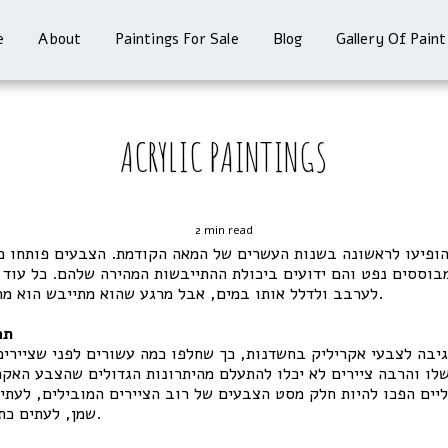
e
About
Paintings For Sale
Blog
Gallery Of Paint
ACRYLIC PAINTINGS
2 min read
ופיעו לראשונה בשנות העשרים של המאה הקודמת. הצבעים פותחו כת
בוססים נפט והם ידועים ביכולת ההתייבשות המהירה שלהם. כל עוד ה
לערבב ולדלל אותו במים, אבל מרגע שהוא מתייבש הוא מתקבע במצב עמיד מאוד.
תח
יבה לצבעי אקריליק בחשדנות, כך שחלפו כמה עשורים לפני שציירים 
לו והרבה ציירים לא יכלו להתעלם מהיתרונות הגדולים שהצבע האקר
יים הפכו להיות חלק מסט הצבעים של רוב הציירים המובילים, לעתים
שמן, לעתים כתחליף מלא לצבעים אלה.