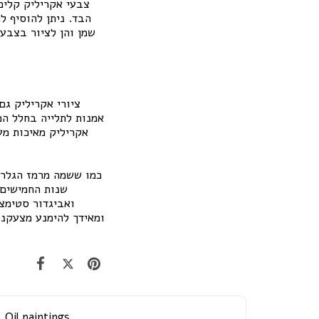
צבעי אקריליק קלים
הבד. ניתן להוסיף ל
שמן והן לציור בצבעי
ציורי אקריליק ג
אמנות לתלייה בחלל המג
כמו ששמה מרמז הגלריה
שנות החמישים 
ואביגדור סטימצ
ומאידך להימנע מצעקנו
Oil paintings