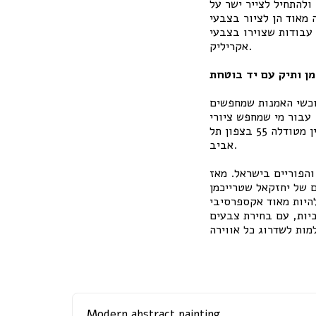
להתחיל לצייר ישר על
 מאוד הן לציור בצבעי
 עבודות שצוירו בצבעי
אקריליק.
ן ותיק עם יד בוטחת
וכשי האמנות שמחפשים
 עבור מי שמחפש ציורי
אקריליק מאיכות מעולה, אנו ממליצים על ביקור ב'גלריה זלאיט', הממוקמת ברחוב בנימין מטודלה 55 בצפון תל
אביב.
והפוריים בישראל. מאז
 של יחזקאל שטרייכמן
היות מאוד אקספרסיבי
ביות, עם בחירת צבעים
Modern abstract painting