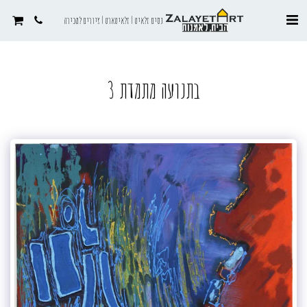
נסים זלאיט | זלאיטארט | ציורים למכירה
בתנועה מתמדת 3