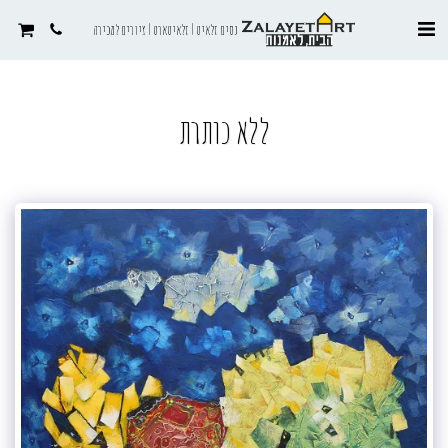
נסים זלאיט | זלאיטארט | ציורים למכירה
ללא כותרת