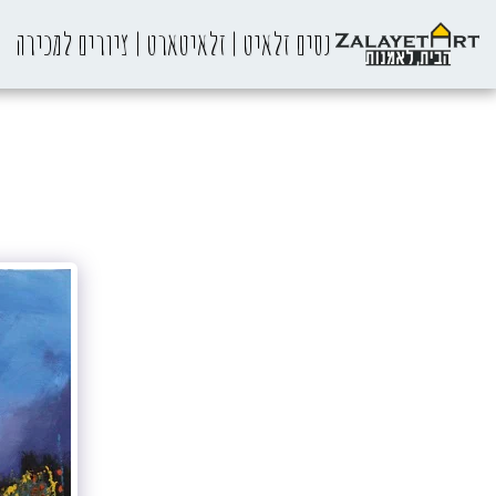
נסים זלאיט | זלאיטארט | ציורים למכירה