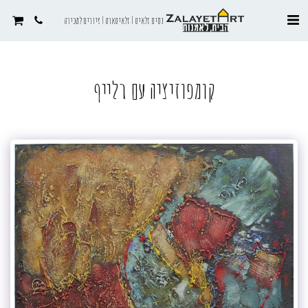
נסים זלאיט | זלאיטארט | ציורים למכירה
קומפוזיציה עם רלייף